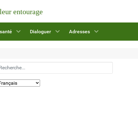
 leur entourage
 santé
Dialoguer
Adresses
echerchez...