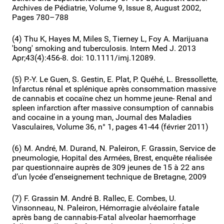
Archives de Pédiatrie, Volume 9, Issue 8, August 2002,
Pages 780–788
(4) Thu K, Hayes M, Miles S, Tierney L, Foy A. Marijuana
'bong' smoking and tuberculosis. Intern Med J. 2013
Apr;43(4):456-8. doi: 10.1111/imj.12089.
(5) P.-Y. Le Guen, S. Gestin, E. Plat, P. Quéhé, L. Bressollette,
Infarctus rénal et splénique après consommation massive
de cannabis et cocaïne chez un homme jeune- Renal and
spleen infarction after massive consumption of cannabis
and cocaine in a young man, Journal des Maladies
Vasculaires, Volume 36, n° 1, pages 41-44 (février 2011)
(6) M. André, M. Durand, N. Paleiron, F. Grassin, Service de
pneumologie, Hopital des Armées, Brest, enquête réalisée
par questionnaire auprès de 309 jeunes de 15 à 22 ans
d’un lycée d’enseignement technique de Bretagne, 2009
(7) F. Grassin M. André B. Rallec, E. Combes, U.
Vinsonneau, N. Paleiron, Hémorragie alvéolaire fatale
après bang de cannabis-Fatal alveolar haemorrhage