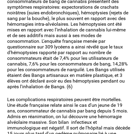
consommateurs de bang de cannabis présentent des
symptômes respiratoires: expectorations de crachats
noirâtres (suies endobronchiques), hémoptysies (rejets de
sang par la bouche), le plus souvent en rapport avec des
hémorragies intra-alvéolaires. Les hémoptysies ont été
mises en rapport avec l'inhalation de cannabis lui-même
et de ses additifs mais aussi à ses modes de
consommation. L'enquête française menée par
questionnaire sur 309 lycéens a ainsi révélé que le taux
d'hémoptysies rapporté par rapport au nombre de
consommateurs était de 7,4% pour les utilisateurs de
cannabis, 7,6% pour les consommateurs de bang, 14,28%
pour les consommateurs de narguilé. Les Bangs utilisés
étaient des Bangs artisanaux en matière plastique, et 3
élèves ont déclaré avoir eu des hémoptysies pendant ou
après l'inhalation de Bangs. (6)
Les complications respiratoires peuvent être mortelles.
Une étude française relate ainsi le cas d'un jeune de 19
ans, consommateur de cannabis par bang depuis 5 mois.
Admis en réanimation, on lui découvre une hémorragie
alvéolaire massive. Son bilan infectieux et
immunologique est négatif. Il sort de l'hôpital mais décède
15 jours plus tard d'un oedème pulmonaire lié à une