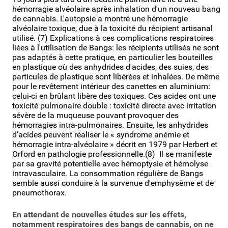
hémorragie alvéolaire après inhalation d'un nouveau bang
de cannabis. L'autopsie a montré une hémorragie
alvéolaire toxique, due à la toxicité du récipient artisanal
utilisé. (7) Explications à ces complications respiratoires
liées à l'utilisation de Bangs: les récipients utilisés ne sont
pas adaptés à cette pratique, en particulier les bouteilles
en plastique où des anhydrides d'acides, des suies, des
particules de plastique sont libérées et inhalées. De même
pour le revêtement intérieur des canettes en aluminium:
celui-ci en brûlant libère des toxiques. Ces acides ont une
toxicité pulmonaire double : toxicité directe avec irritation
sévère de la muqueuse pouvant provoquer des
hémorragies intra-pulmonaires. Ensuite, les anhydrides
d’acides peuvent réaliser le « syndrome anémie et
hémorragie intra-alvéolaire » décrit en 1979 par Herbert et
Orford en pathologie professionnelle.(8) Il se manifeste
par sa gravité potentielle avec hémoptysie et hémolyse
intravasculaire. La consommation régulière de Bangs
semble aussi conduire à la survenue d'emphysème et de
pneumothorax.
En attendant de nouvelles études sur les effets,
notamment respiratoires des bangs de cannabis, on ne