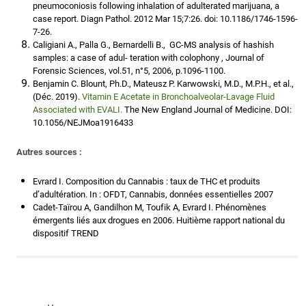
pneumoconiosis following inhalation of adulterated marijuana, a
case report. Diagn Pathol. 2012 Mar 15;7:26. doi: 10.1186/1746-1596-
7-26.
Caligiani A., Palla G., Bernardelli B., GC-MS analysis of hashish
samples: a case of adul- teration with colophony , Journal of
Forensic Sciences, vol.51, n°5, 2006, p.1096-1100.
Benjamin C. Blount, Ph.D., Mateusz P. Karwowski, M.D., M.P.H., et al.,
(Déc. 2019).
Vitamin E Acetate in Bronchoalveolar-Lavage Fluid
Associated with EVALI.
The New England Journal of Medicine. DOI:
10.1056/NEJMoa1916433
Autres sources :
Evrard I. Composition du Cannabis : taux de THC et produits
d’adultération. In : OFDT, Cannabis, données essentielles 2007
Cadet-Taïrou A, Gandilhon M, Toufik A, Evrard I. Phénomènes
émergents liés aux drogues en 2006. Huitième rapport national du
dispositif TREND