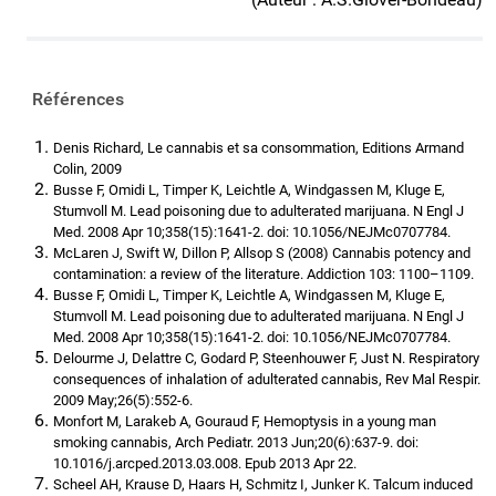
Références
Denis Richard, Le cannabis et sa consommation, Editions Armand
Colin, 2009
Busse F, Omidi L, Timper K, Leichtle A, Windgassen M, Kluge E,
Stumvoll M. Lead poisoning due to adulterated marijuana. N Engl J
Med. 2008 Apr 10;358(15):1641-2. doi: 10.1056/NEJMc0707784.
McLaren J, Swift W, Dillon P, Allsop S (2008) Cannabis potency and
contamination: a review of the literature. Addiction 103: 1100–1109.
Busse F, Omidi L, Timper K, Leichtle A, Windgassen M, Kluge E,
Stumvoll M. Lead poisoning due to adulterated marijuana. N Engl J
Med. 2008 Apr 10;358(15):1641-2. doi: 10.1056/NEJMc0707784.
Delourme J, Delattre C, Godard P, Steenhouwer F, Just N. Respiratory
consequences of inhalation of adulterated cannabis, Rev Mal Respir.
2009 May;26(5):552-6.
Monfort M, Larakeb A, Gouraud F, Hemoptysis in a young man
smoking cannabis, Arch Pediatr. 2013 Jun;20(6):637-9. doi:
10.1016/j.arcped.2013.03.008. Epub 2013 Apr 22.
Scheel AH, Krause D, Haars H, Schmitz I, Junker K. Talcum induced