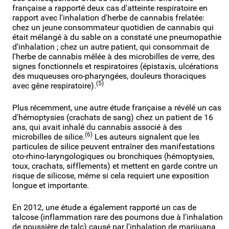
française a rapporté deux cas d'atteinte respiratoire en
rapport avec l'inhalation d'herbe de cannabis frelatée:
chez un jeune consommateur quotidien de cannabis qui
était mélangé à du sable on a constaté une pneumopathie
d'inhalation ; chez un autre patient, qui consommait de
l'herbe de cannabis mêlée à des microbilles de verre, des
signes fonctionnels et respiratoires (épistaxis, ulcérations
des muqueuses oro-pharyngées, douleurs thoraciques
(5)
avec gêne respiratoire).
Plus récemment, une autre étude française a révélé un cas
d'hémoptysies (crachats de sang) chez un patient de 16
ans, qui avait inhalé du cannabis associé à des
(6)
microbilles de silice.
Les auteurs signalent que les
particules de silice peuvent entraîner des manifestations
oto-rhino-laryngologiques ou bronchiques (hémoptysies,
toux, crachats, sifflements) et mettent en garde contre un
risque de silicose, même si cela requiert une exposition
longue et importante.
En 2012, une étude a également rapporté un cas de
talcose (inflammation rare des poumons due à l'inhalation
de poussière de talc) causé par l'inhalation de marijuana