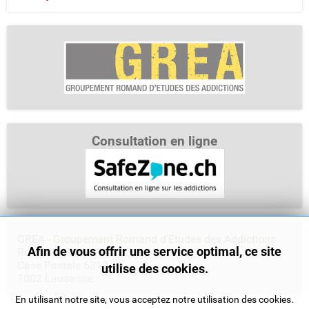
Consultation en ligne
GREA - Groupement Romand d'Etudes des Addictions
Afin de vous offrir une service optimal, ce site
Rue Saint-Pierre 3
Case Postale 6319
utilise des cookies.
1002 Lausanne
En utilisant notre site, vous acceptez notre utilisation des cookies.