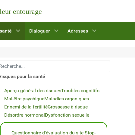
 leur entourage
 santé
Dialoguer
Adresses
echerchez...
Risques pour la santé
Aperçu général des risques
Troubles cognitifs
Mal-être psychique
Maladies organiques
Ennemi de la fertilité
Grossesse à risque
Désordre hormonal
Dysfonction sexuelle
Questionnaire d'évaluation du site Stop-