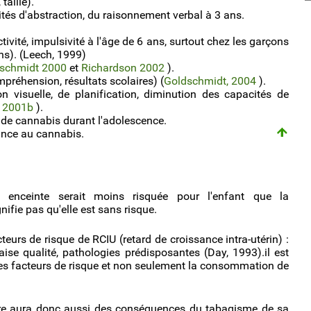
aille).
tés d'abstraction, du raisonnement verbal à 3 ans.
tivité, impulsivité à l'âge de 6 ans, surtout chez les garçons
s). (Leech, 1999)
schmidt 2000
et
Richardson 2002
).
mpréhension, résultats scolaires) (
Goldschmidt, 2004
).
on visuelle, de planification, diminution des capacités de
&
2001b
).
e cannabis durant l'adolescence.
nce au cannabis.
enceinte serait moins risquée pour l'enfant que la
gnifie pas qu'elle est sans risque.
urs de risque de RCIU (retard de croissance intra-utérin) :
aise qualité, pathologies prédisposantes (Day, 1993).il est
des facteurs de risque et non seulement la consommation de
itre aura donc aussi des conséquences du tabagisme de sa