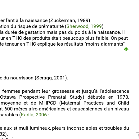
 l'enfant à la naissance (Zuckerman, 1989)
tion du risque de prématurité (
Sherwood, 1999
)
la durée de gestation mais pas du poids à la naissance. Il
neur en THC des produits était beaucoup plus faible. On peut
e teneur en THC explique les résultats "moins alarmants"
 du nourrisson (Scragg, 2001).
de femmes pendant leur grossesse et jusqu'à l'adolescence
 (Ottawa Prospective Prenatal Study) débutée en 1978,
 moyenne et de MHPCD (Maternal Practices and Child
t 600 mères afro-américaines et caucasiennes d'un niveau
parables (
Karila, 2006
:
e aux stimuli lumineux, pleurs inconsolables et troubles du
82).