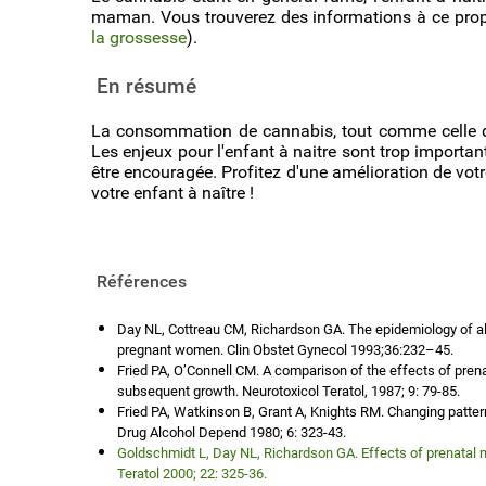
maman. Vous trouverez des informations à ce prop
la grossesse
).
En résumé
La consommation de cannabis, tout comme celle de 
Les enjeux pour l'enfant à naitre sont trop impor
être encouragée. Profitez d'une amélioration de votr
votre enfant à naître !
Références
Day NL, Cottreau CM, Richardson GA. The epidemiology of 
pregnant women. Clin Obstet Gynecol 1993;36:232–45.
Fried PA, O’Connell CM. A comparison of the effects of prena
subsequent growth. Neurotoxicol Teratol, 1987; 9: 79-85.
Fried PA, Watkinson B, Grant A, Knights RM. Changing pattern
Drug Alcohol Depend 1980; 6: 323-43.
Goldschmidt L, Day NL, Richardson GA. Effects of prenatal m
Teratol 2000; 22: 325-36.