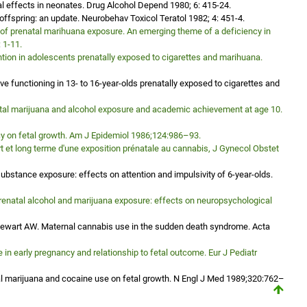
 effects in neonates. Drug Alcohol Depend 1980; 6: 415-24.
fspring: an update. Neurobehav Toxicol Teratol 1982; 4: 451-4.
 of prenatal marihuana exposure. An emerging theme of a deficiency in
: 1-11.
ention in adolescents prenatally exposed to cigarettes and marihuana.
ive functioning in 13- to 16-year-olds prenatally exposed to cigarettes and
tal marijuana and alcohol exposure and academic achievement at age 10.
y on fetal growth. Am J Epidemiol 1986;124:986–93.
 et long terme d'une exposition prénatale au cannabis, J Gynecol Obstet
bstance exposure: effects on attention and impulsivity of 6-year-olds.
renatal alcohol and marijuana exposure: effects on neuropsychological
Stewart AW. Maternal cannabis use in the sudden death syndrome. Acta
in early pregnancy and relationship to fetal outcome. Eur J Pediatr
al marijuana and cocaine use on fetal growth. N Engl J Med 1989;320:762–