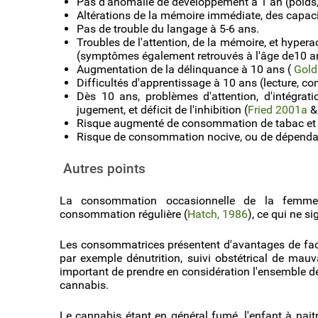
Pas d'anomalie de développement à 1 an (poids, t
Altérations de la mémoire immédiate, des capaci
Pas de trouble du langage à 5-6 ans.
Troubles de l'attention, de la mémoire, et hyperac
(symptômes également retrouvés à l'âge de10 an
Augmentation de la délinquance à 10 ans (
Gold
Difficultés d'apprentissage à 10 ans (lecture, co
Dès 10 ans, problèmes d'attention, d'intégrati
jugement, et déficit de l'inhibition (
Fried 2001a
Risque augmenté de consommation de tabac et d
Risque de consommation nocive, ou de dépenda
Autres points
La consommation occasionnelle de la femme 
consommation régulière (
Hatch, 1986
), ce qui ne si
Les consommatrices présentent d'avantages de facte
par exemple dénutrition, suivi obstétrical de mauv
important de prendre en considération l'ensemble 
cannabis.
Le cannabis étant en général fumé, l'enfant à na