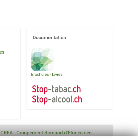
Documentation
es
Brochures
-
Livres
.
GREA - Groupement Romand d'Etudes des