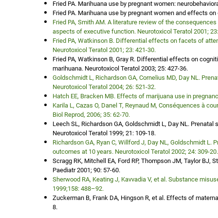
Fried PA. Marihuana use by pregnant women: neurobehavioral
Fried PA. Marihuana use by pregnant women and effects on of
Fried PA, Smith AM. A literature review of the consequences
aspects of executive function. Neurotoxicol Teratol 2001; 23
Fried PA, Watkinson B. Differential effects on facets of att
Neurotoxicol Teratol 2001; 23: 421-30.
Fried PA, Watkinson B, Gray R. Differential effects on cognit
marihuana. Neurotoxicol Teratol 2003; 25: 427-36.
Goldschmidt L, Richardson GA, Cornelius MD, Day NL. Prena
Neurotoxicol Teratol 2004; 26: 521-32.
Hatch EE, Bracken MB. Effects of marijuana use in pregnanc
Karila L, Cazas O, Danel T, Reynaud M, Conséquences à court
Biol Reprod, 2006; 35: 62-70.
Leech SL, Richardson GA, Goldschmidt L, Day NL. Prenatal su
Neurotoxicol Teratol 1999; 21: 109-18.
Richardson GA, Ryan C, Willford J, Day NL, Goldschmidt L. P
outcomes at 10 years. Neurotoxicol Teratol 2002; 24: 309-20.
Scragg RK, Mitchell EA, Ford RP, Thompson JM, Taylor BJ, 
Paediatr 2001; 90: 57-60.
Sherwood RA, Keating J, Kavvadia V, et al. Substance misuse 
1999;158: 488–92.
Zuckerman B, Frank DA, Hingson R, et al. Effects of matern
8.