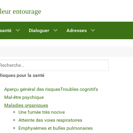
 leur entourage
 santé
Dialoguer
Adresses
echerchez...
Risques pour la santé
Aperçu général des risques
Troubles cognitifs
Mal-être psychique
Maladies organiques
Une fumée très nocive
Atteinte des voies respiratoires
Emphysèmes et bulles pulmonaires