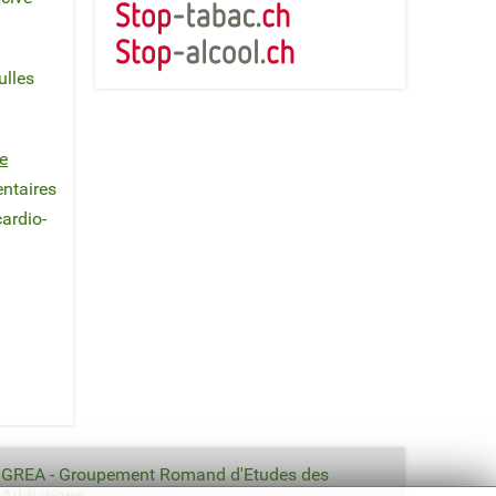
lles
e
entaires
cardio-
GREA - Groupement Romand d'Etudes des
Addictions