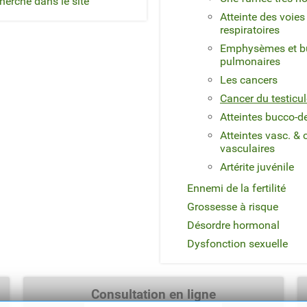
herche dans le site
Atteinte des voies
respiratoires
Emphysèmes et bu
pulmonaires
Les cancers
Cancer du testicul
Atteintes bucco-d
Atteintes vasc. & 
vasculaires
Artérite juvénile
Ennemi de la fertilité
Grossesse à risque
Désordre hormonal
Dysfonction sexuelle
Consultation en ligne