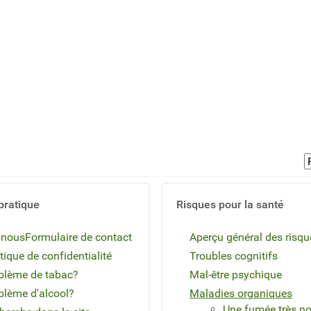
pratique
Risques pour la santé
 nous
Formulaire de contact
Aperçu général des risqu
tique de confidentialité
Troubles cognitifs
blème de tabac?
Mal-être psychique
blème d'alcool?
Maladies organiques
Une fumée très no