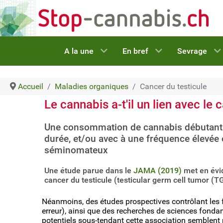
A la une
En bref
Sevrage
Accueil
Maladies organiques
Cancer du testicule
Le cannabis a-t'il un lien avec le 
Une consommation de cannabis débutant à
durée, et/ou avec à une fréquence élevée 
séminomateux
Une étude parue dans le
JAMA (2019)
met en évid
cancer du testicule (testicular germ cell tumor (
Néanmoins, des études prospectives contrôlant les f
erreur), ainsi que des recherches de sciences fond
potentiels sous-tendant cette association semblent n