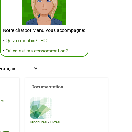
Notre chatbot Manu vous accompagne:
•
Quiz cannabis/THC ...
•
Où en est ma consommation?
Documentation
es
Brochures
-
Livres
.
cive