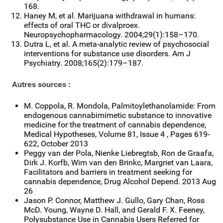
168.
Haney M, et al. Marijuana withdrawal in humans:
effects of oral THC or divalproex.
Neuropsychopharmacology. 2004;29(1):158–170.
Dutra L, et al. A meta-analytic review of psychosocial
interventions for substance use disorders. Am J
Psychiatry. 2008;165(2):179–187.
Autres sources :
M. Coppola, R. Mondola, Palmitoylethanolamide: From
endogenous cannabimimetic substance to innovative
medicine for the treatment of cannabis dependence,
Medical Hypotheses, Volume 81, Issue 4 , Pages 619-
622, October 2013
Peggy van der Pola, Nienke Liebregtsb, Ron de Graafa,
Dirk J. Korfb, Wim van den Brinkc, Margriet van Laara,
Facilitators and barriers in treatment seeking for
cannabis dependence, Drug Alcohol Depend. 2013 Aug
26
Jason P. Connor, Matthew J. Gullo, Gary Chan, Ross
McD. Young, Wayne D. Hall, and Gerald F. X. Feeney,
Polysubstance Use in Cannabis Users Referred for