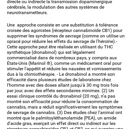
directe ou indirecte la transmission dopaminergique
cérébrale, la modulation des autres systèmes de
neurotransmetteurs.
Une approche consiste en une substitution à tolérance
croisée des agonistes (récepteur cannabinoïde CB1) pour
supprimer les syndromes de sevrage (comme on utilise un
opiacé pour réduire les effets du sevrage de l'héroïne).-
Cette approche peut être réalisée en utilisant du THC
synthétique (dronabinol) qui est légalement
commercialisé dans de nombreux pays, y compris aux
États-Unis (Marinol ®), comme un médicament oral pour
stimuler l'appétit et réduire les nausées et vomissements
dus à la chimiothérapie. - Le dronabinol a montré son
efficacité dans plusieurs études de laboratoire chez
l'homme avec des doses allant jusqu'à 30 mg trois fois
par jour, avec des effets secondaires minimes. (2) Un
essai clinique contrôlé du dronabinol (20 mg), n'a pas
montré son efficacité pour réduire la consommation de
cannabis, mais a réduit significativement les symptômes
de sevrage de cannabis. (3) Des études chez l'animal ont
montré que le palmitoyléthanolamide (PEA), un amide
d'acide gras, exerçait un effet direct ou indirect sur les
récepteurs cannabinoïdes CB1 et CB2, ce qui suggère une