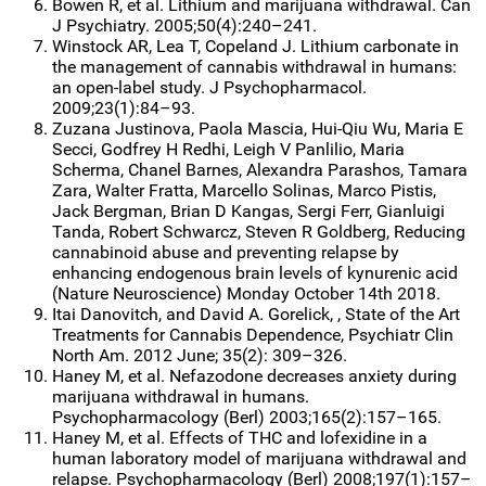
Bowen R, et al. Lithium and marijuana withdrawal. Can
J Psychiatry. 2005;50(4):240–241.
Winstock AR, Lea T, Copeland J. Lithium carbonate in
the management of cannabis withdrawal in humans:
an open-label study. J Psychopharmacol.
2009;23(1):84–93.
Zuzana Justinova, Paola Mascia, Hui-Qiu Wu, Maria E
Secci, Godfrey H Redhi, Leigh V Panlilio, Maria
Scherma, Chanel Barnes, Alexandra Parashos, Tamara
Zara, Walter Fratta, Marcello Solinas, Marco Pistis,
Jack Bergman, Brian D Kangas, Sergi Ferr, Gianluigi
Tanda, Robert Schwarcz, Steven R Goldberg, Reducing
cannabinoid abuse and preventing relapse by
enhancing endogenous brain levels of kynurenic acid
(Nature Neuroscience) Monday October 14th 2018.
Itai Danovitch, and David A. Gorelick, , State of the Art
Treatments for Cannabis Dependence, Psychiatr Clin
North Am. 2012 June; 35(2): 309–326.
Haney M, et al. Nefazodone decreases anxiety during
marijuana withdrawal in humans.
Psychopharmacology (Berl) 2003;165(2):157–165.
Haney M, et al. Effects of THC and lofexidine in a
human laboratory model of marijuana withdrawal and
relapse. Psychopharmacology (Berl) 2008;197(1):157–