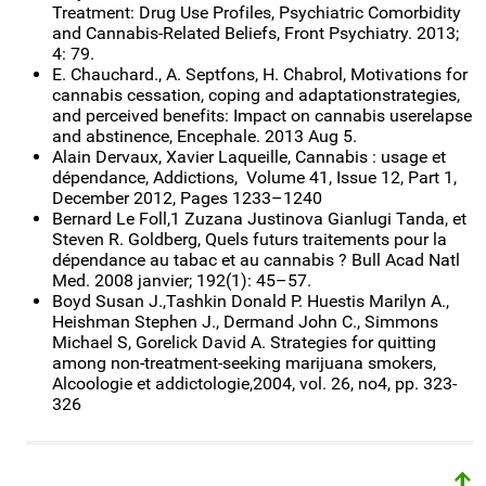
Treatment: Drug Use Profiles, Psychiatric Comorbidity
and Cannabis-Related Beliefs, Front Psychiatry. 2013;
4: 79.
E. Chauchard., A. Septfons, H. Chabrol, Motivations for
cannabis cessation, coping and adaptationstrategies,
and perceived benefits: Impact on cannabis userelapse
and abstinence, Encephale. 2013 Aug 5.
Alain Dervaux, Xavier Laqueille, Cannabis : usage et
dépendance, Addictions, Volume 41, Issue 12, Part 1,
December 2012, Pages 1233–1240
Bernard Le Foll,1 Zuzana Justinova Gianlugi Tanda, et
Steven R. Goldberg, Quels futurs traitements pour la
dépendance au tabac et au cannabis ? Bull Acad Natl
Med. 2008 janvier; 192(1): 45–57.
Boyd Susan J.,Tashkin Donald P. Huestis Marilyn A.,
Heishman Stephen J., Dermand John C., Simmons
Michael S, Gorelick David A. Strategies for quitting
among non-treatment-seeking marijuana smokers,
Alcoologie et addictologie,2004, vol. 26, no4, pp. 323-
326