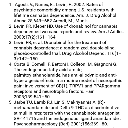
Agosti, V., Nunes, E., Levin, F., 2002. Rates of
psychiatric comorbidity among U.S. residents with
lifetime cannabis dependence. Am. J. Drug Alcohol
Abuse 28,643–652.Arendt, M., Munk-
Levin FR, Kleber HD. Use of dronabinol for cannabis
dependence: two case reports and review. Am J Addict.
2008;17(2):161–164.
Levin FR, et al. Dronabinol for the treatment of
cannabis dependence: a randomized, double-blind,
placebo-controlled trial. Drug Alcohol Depend. 116(1–
3):142–150.
Costa B, Comelli F, Bettoni I, Colleoni M, Giagnoni G.
The endogenous fatty acid amide,
palmitoylethanolamide, has anti-allodynic and anti-
hyperalgesic effects in a murine model of neuropathic
pain: involvement of CB(1), TRPV1 and PPARgamma
receptors and neurotrophic factors. Pain
2008;139:541–50.
Jarbe TU, Lamb RJ, Lin S, Makriyannis A. (R)-
methanandamide and Delta 9-THC as discriminative
stimuli in rats: tests with the cannabinoid antagonist
SR-141716 and the endogenous ligand anandamide .
Psychopharmacology (Berl) 2001;156:369–80.