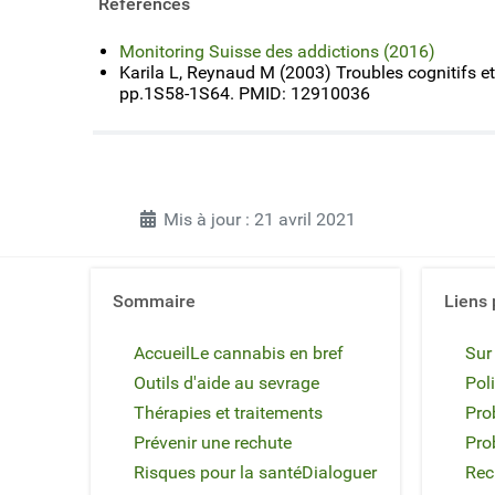
Références
Monitoring Suisse des addictions (2016)
Karila L, Reynaud M (2003) Troubles cognitifs e
pp.1S58-1S64. PMID: 12910036
Mis à jour : 21 avril 2021
Sommaire
Liens 
Accueil
Le cannabis en bref
Sur
Outils d'aide au sevrage
Poli
Thérapies et traitements
Pro
Prévenir une rechute
Pro
Risques pour la santé
Dialoguer
Rec