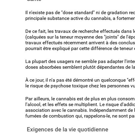
Il n'existe pas de "dose standard" ni de gradation r
principale substance active du cannabis, a forteme
De ce fait, les travaux de recherche effectués dans
(calquées sur la teneur moyenne des "joints" de l'é
travaux effectués récemment arrivent à des conclusi
pourrait être expliqué par cette différence de teneur
La plupart des usagers ne semble pas adapter l'inte
doses absorbées semblent plutôt dépendantes de la 
À ce jour, il n'a pas été démontré un quelconque "ef
le risque de psychose toxique chez les personnes vul
Par ailleurs, le cannabis est de plus en plus conso
l'alcool, et les effets se multiplient. Le risque d'a
association avec le cannabis. Indépendamment de la 
fumées de combustion qui, rappelons-le, ne sont pas 
Exigences de la vie quotidienne