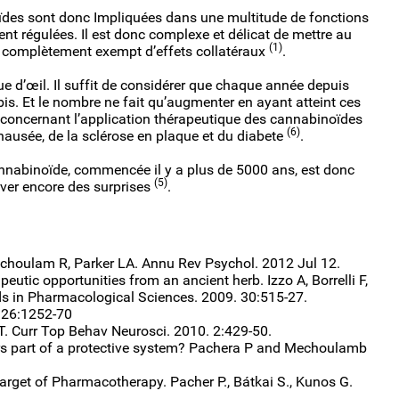
ïdes sont donc Impliquées dans une multitude de fonctions
nt régulées. Il est donc complexe et délicat de mettre au
(1)
 complètement exempt d’effets collatéraux
.
vue d’œil. Il suffit de considérer que chaque année depuis
bis. Et le nombre ne fait qu’augmenter en ayant atteint ces
s concernant l’application thérapeutique des cannabinoïdes
(6)
 nausée, de la sclérose en plaque et du diabete
.
nabinoïde, commencée il y a plus de 5000 ans, est donc
(5)
erver encore des surprises
.
houlam R, Parker LA. Annu Rev Psychol. 2012 Jul 12.
utic opportunities from an ancient herb. Izzo A, Borrelli F,
 in Pharmacological Sciences. 2009. 30:515-27.
 126:1252-70
T. Curr Top Behav Neurosci. 2010. 2:429-50.
ors part of a protective system? Pachera P and Mechoulamb
get of Pharmacotherapy. Pacher P., Bátkai S., Kunos G.