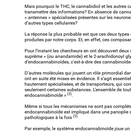
Mais pourquoi le THC, le cannabidiol et les autres c
transmettre des informations? En absence de cannab
« antennes » spécialisées présentes sur les neurones
d’autres types cellulaires?
La réponse la plus probable est que ces deux types 
produites par notre corps. Et, en effet, ces composan
Pour l’instant les chercheurs en ont découvert deux q
suprême » (ou anandamide) et le 2-arachidonoyl gly
d’endocannabinoïdes, c'est-à-dire des cannabinoïdes
D’autres molécules qui jouent un rôle primordial dan
ont en suite été mises en évidence. Il s’agit essent
hautement spécialisées, et de transporteurs, qui com
seulement certaines substances. L’ensemble de tou
(3)
endocannabinoïde »
.
Même si tous les mécanismes ne sont pas complètem
endocannabinoïde est impliqué dans une panoplie 
(5).
pathologiques à la fois
Par exemple, le système endocannabinoïde joue un r