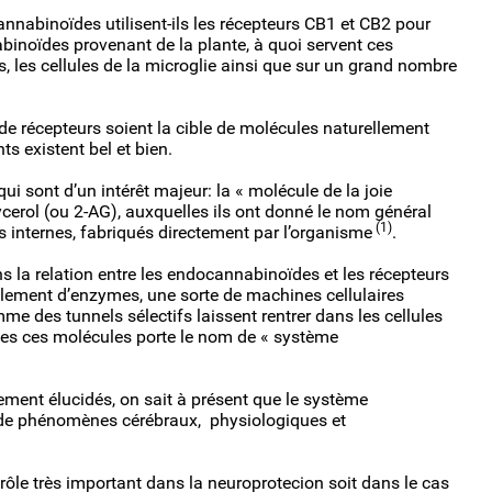
annabinoïdes utilisent-ils les récepteurs CB1 et CB2 pour
inoïdes provenant de la plante, à quoi servent ces
, les cellules de la microglie ainsi que sur un grand nombre
de récepteurs soient la cible de molécules naturellement
ts existent bel et bien.
ui sont d’un intérêt majeur: la « molécule de la joie
cerol (ou 2-AG), auxquelles ils ont donné le nom général
(1)
 internes, fabriqués directement par l’organisme
.
s la relation entre les endocannabinoïdes et les récepteurs
iellement d’enzymes, une sorte de machines cellulaires
me des tunnels sélectifs laissent rentrer dans les cellules
tes ces molécules porte le nom de « système
ent élucidés, on sait à présent que le système
de phénomènes cérébraux, physiologiques et
ôle très important dans la neuroprotecion soit dans le cas