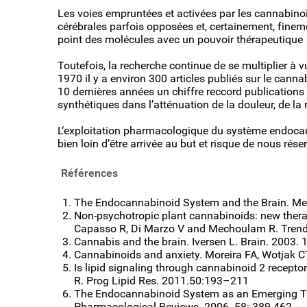
Les voies empruntées et activées par les cannabino
cérébrales parfois opposées et, certainement, fineme
point des molécules avec un pouvoir thérapeutique
Toutefois, la recherche continue de se multiplier à 
1970 il y a environ 300 articles publiés sur le canna
10 dernières années un chiffre reccord publication
synthétiques dans l’atténuation de la douleur, de la
L‘exploitation pharmacologique du système endocan
bien loin d’être arrivée au but et risque de nous rés
Références
The Endocannabinoid System and the Brain. Mec
Non-psychotropic plant cannabinoids: new therape
Capasso R, Di Marzo V and Mechoulam R. Trends
Cannabis and the brain. Iversen L. Brain. 2003.
Cannabinoids and anxiety. Moreira FA, Wotjak C
Is lipid signaling through cannabinoid 2 recept
R. Prog Lipid Res. 2011.50:193–211
The Endocannabinoid System as an Emerging Tar
Pharmacological Reviews. 2006. 58: 389-462