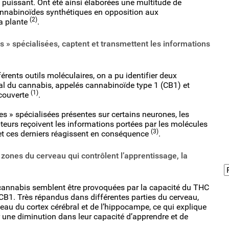
s puissant. Ont été ainsi élaborées une multitude de
nnabinoïdes synthétiques en opposition aux
(2)
a plante
.
» spécialisées, captent et transmettent les informations
férents outils moléculaires, on a pu identifier deux
al du cannabis, appelés cannabinoïde type 1 (CB1) et
(1)
écouverte
.
 » spécialisées présentes sur certains neurones, les
teurs reçoivent les informations portées par les molécules
(3)
et ces derniers réagissent en conséquence
.
zones du cerveau qui contrôlent l’apprentissage, la
 cannabis semblent être provoquées par la capacité du THC
CB1. Très répandus dans différentes parties du cerveau,
eau du cortex cérébral et de l’hippocampe, ce qui explique
 une diminution dans leur capacité d’apprendre et de