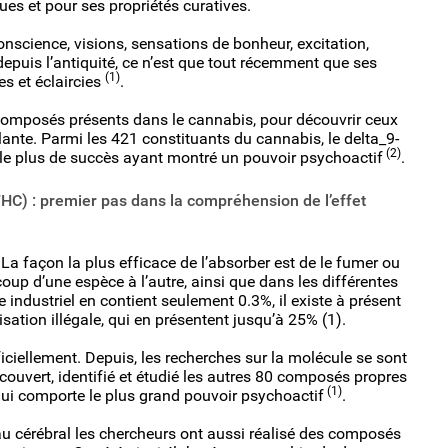
s et pour ses propriétés curatives.
onscience, visions, sensations de bonheur, excitation,
epuis l’antiquité, ce n’est que tout récemment que ses
(1)
es et éclaircies
.
composés présents dans le cannabis, pour découvrir ceux
lante. Parmi les 421 constituants du cannabis, le delta_9-
(2)
 le plus de succès ayant montré un pouvoir psychoactif
.
HC) : premier pas dans la compréhension de l’effet
 La façon la plus efficace de l’absorber est de le fumer ou
oup d’une espèce à l’autre, ainsi que dans les différentes
 industriel en contient seulement 0.3%, il existe à présent
isation illégale, qui en présentent jusqu’à 25% (1).
ificiellement. Depuis, les recherches sur la molécule se sont
couvert, identifié et étudié les autres 80 composés propres
(1)
qui comporte le plus grand pouvoir psychoactif
.
 cérébral les chercheurs ont aussi réalisé des composés